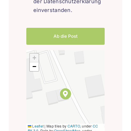
der Datenschutzerklärung
einverstanden.
Ab die Post
+
−
Leaflet
|
Map tiles by
CARTO
, under
CC
BY 3.0
. Data by
OpenStreetMap
, under