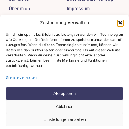
Über mich
Impressum
Mein Angebot
Zustimmung verwalten
Beiträge
Um dir ein optimales Erlebnis zu bieten, verwenden wir Technologien
wie Cookies, um Geräteinformationen zu speichern und/oder darauf
Kontakt
zuzugreifen. Wenn du diesen Technologien zustimmst, können wir
Daten wie das Surfverhalten oder eindeutige IDs auf dieser Website
verarbeiten. Wenn du deine Zustimmung nicht erteilst oder
+49 (0) 176 / 214 76
zurückziehst, können bestimmte Merkmale und Funktionen
154
beeinträchtigt werden.
info@milena-
federmann.de
Dienste verwalten
Akzeptieren
Ablehnen
© Copyright 2023 - 2025 | Milena Federmann | Made with
♥
by
Justanothercoder
SessionLift
&
Einstellungen ansehen